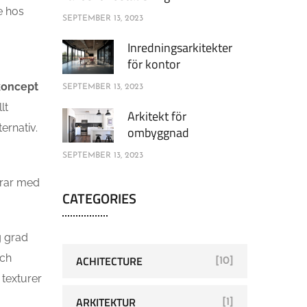
e hos
SEPTEMBER 13, 2023
Inredningsarkitekter
för kontor
 koncept
SEPTEMBER 13, 2023
lt
Arkitekt för
ernativ.
ombyggnad
SEPTEMBER 13, 2023
erar med
CATEGORIES
g grad
och
ACHITECTURE
[10]
 texturer
ARKITEKTUR
[1]