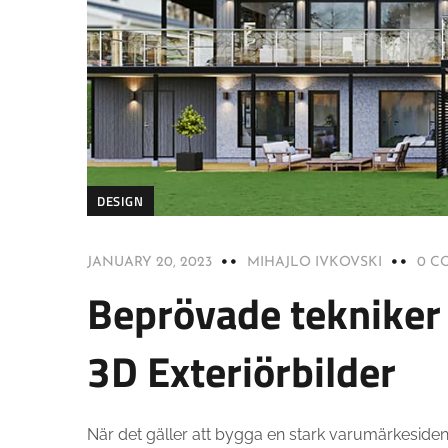
DESIGN
JANUARY 20, 2023
MIHAJLO IVKOVSKI
0 C
Beprövade tekniker 
3D Exteriörbilder
När det gäller att bygga en stark varumärkesidenti