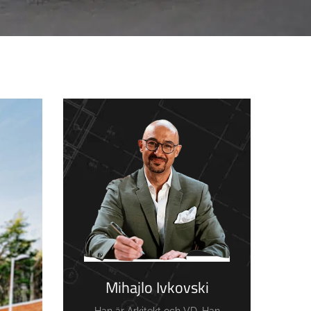
Mihajlo Ivkovski
Han är Arkitekt och VD. Han