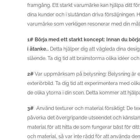
framgång. Ett starkt varumärke kan hjälpa ditt f
dina kunder och i slutändan driva försäljningen. 
varumärke som verkligen resonerar med din må
1# Börja med ett starkt koncept: Innan du börj
i åtanke..
Detta hjälper dig att vägleda dina design
slående. Ta dig tid att brainstorma olika idéer och
2#
Var uppmärksam på belysning: Belysning är ett
exteriörbild. Ta dig tid att experimentera med ol
de olika ytorna i din scen. Detta kommer att hjälpa
3#
Använd texturer och material försiktigt: De te
påverka det övergripande utseendet och känslan a
material för att hitta de som fungerar bäst för di
och material, så var inte rädd för att använda d