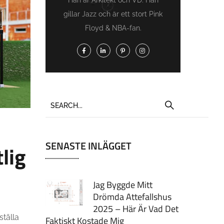
gillar Jazz och är ett stort Pink
Floyd & NBA-fan.
SENASTE INLÄGGET
lig
Jag Byggde Mitt
Drömda Attefallshus
2025 – Här Är Vad Det
ställa
Faktiskt Kostade Mig