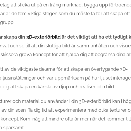
öretag att sticka ut på en trång marknad, bygga upp förtroend
Här är de fem viktiga stegen som du måste ta för att skapa ett
lgrupp:
ar skapa din
3D-exteriörbild
är det viktigt att ha ett tydligt
val och se till att din slutliga bild är sammanhållen och visuel
 skissera grova koncept för att hjälpa dig att begränsa dina alt
 av de viktigaste delarna för att skapa en övertygande 3D-
ika ljusinställningar och var uppmärksam på hur ljuset interag
 dig att skapa en känsla av djup och realism i din bild.
xturer och material du använder i din 3D-exteriörbild kan i hö
v din scen. Ta dig tid att experimentera med olika texturer 
tt koncept. Kom ihåg att mindre ofta är mer när det kommer till
em sparsamt.