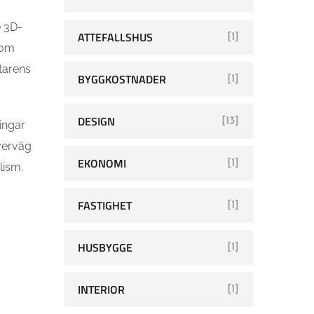
e 3D-
ATTEFALLSHUS
[1]
som
tarens
BYGGKOSTNADER
[1]
DESIGN
[13]
ningar
Överväg
EKONOMI
[1]
lism.
FASTIGHET
[1]
HUSBYGGE
[1]
INTERIOR
[1]