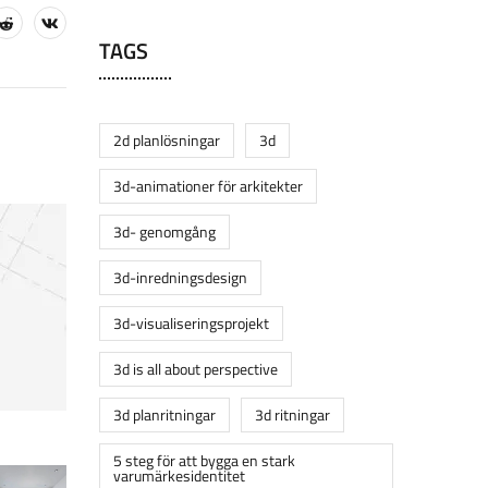
TAGS
2d planlösningar
3d
3d-animationer för arkitekter
3d- genomgång
3d-inredningsdesign
3d-visualiseringsprojekt
3d is all about perspective
3d planritningar
3d ritningar
5 steg för att bygga en stark
varumärkesidentitet