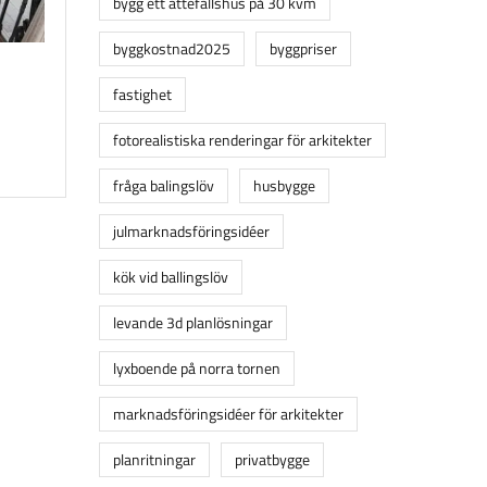
bygg ett attefallshus på 30 kvm
byggkostnad2025
byggpriser
fastighet
fotorealistiska renderingar för arkitekter
fråga balingslöv
husbygge
julmarknadsföringsidéer
kök vid ballingslöv
levande 3d planlösningar
lyxboende på norra tornen
marknadsföringsidéer för arkitekter
planritningar
privatbygge