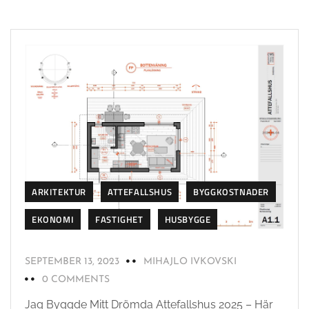
ARKITEKTUR
ATTEFALLSHUS
BYGGKOSTNADER
EKONOMI
FASTIGHET
HUSBYGGE
SEPTEMBER 13, 2023
MIHAJLO IVKOVSKI
0 COMMENTS
Jag Byggde Mitt Drömda Attefallshus 2025 – Här