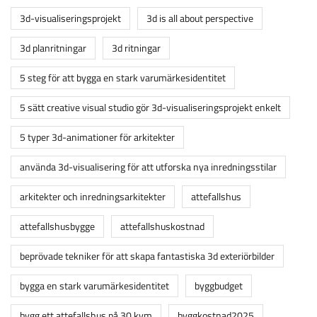
3d-visualiseringsprojekt
3d is all about perspective
3d planritningar
3d ritningar
5 steg för att bygga en stark varumärkesidentitet
5 sätt creative visual studio gör 3d-visualiseringsprojekt enkelt
5 typer 3d-animationer för arkitekter
använda 3d-visualisering för att utforska nya inredningsstilar
arkitekter och inredningsarkitekter
attefallshus
attefallshusbygge
attefallshuskostnad
beprövade tekniker för att skapa fantastiska 3d exteriörbilder
bygga en stark varumärkesidentitet
byggbudget
bygg ett attefallshus på 30 kvm
byggkostnad2025