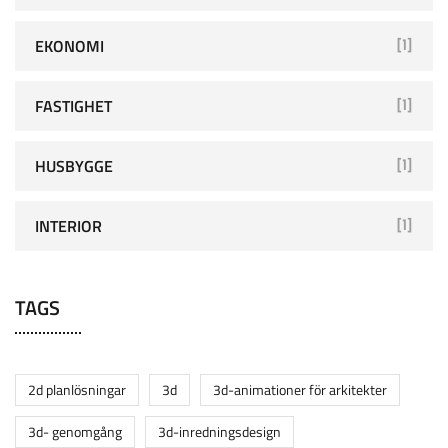
EKONOMI
[1]
FASTIGHET
[1]
HUSBYGGE
[1]
INTERIOR
[1]
TAGS
2d planlösningar
3d
3d-animationer för arkitekter
3d- genomgång
3d-inredningsdesign