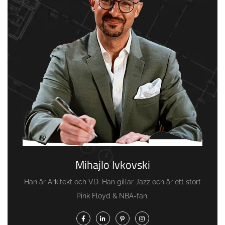
Mihajlo Ivkovski
Han är Arkitekt och VD. Han gillar Jazz och är ett stort
Pink Floyd & NBA-fan.