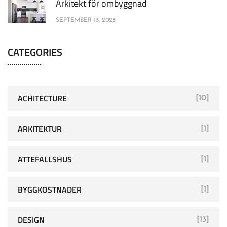
Arkitekt för ombyggnad
SEPTEMBER 13, 2023
CATEGORIES
ACHITECTURE
[10]
ARKITEKTUR
[1]
ATTEFALLSHUS
[1]
BYGGKOSTNADER
[1]
DESIGN
[13]