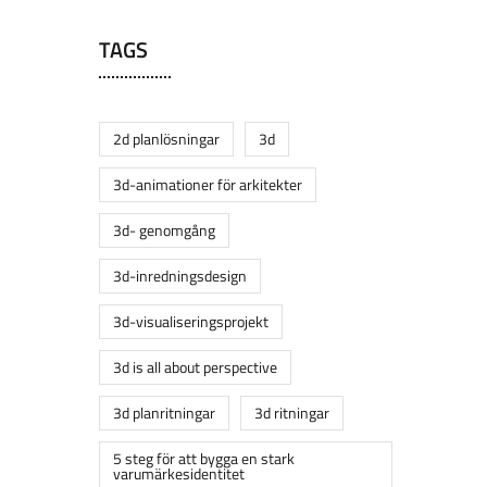
TAGS
2d planlösningar
3d
3d-animationer för arkitekter
3d- genomgång
3d-inredningsdesign
3d-visualiseringsprojekt
3d is all about perspective
3d planritningar
3d ritningar
5 steg för att bygga en stark
varumärkesidentitet