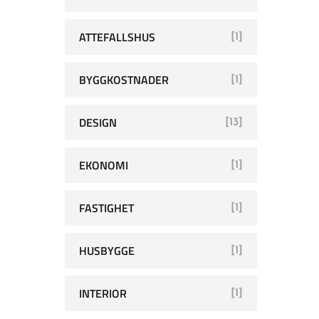
ATTEFALLSHUS
[1]
BYGGKOSTNADER
[1]
DESIGN
[13]
EKONOMI
[1]
FASTIGHET
[1]
HUSBYGGE
[1]
INTERIOR
[1]