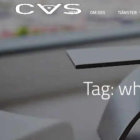
HEM
OM OSS
TJÄNSTER
Tag:
wh