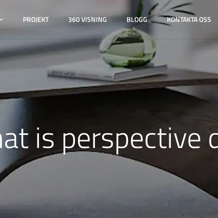
PROJEKT
360 VISNING
BLOGG
KONTAKTA OSS
at is perspective