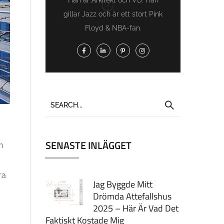
gillar Jazz och är ett stort Pink
Floyd & NBA-fan.
SENASTE INLÄGGET
h
ra
Jag Byggde Mitt
Drömda Attefallshus
2025 – Här Är Vad Det
Faktiskt Kostade Mig