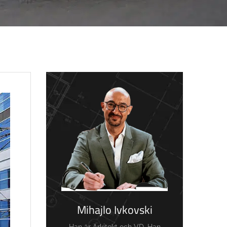
Mihajlo Ivkovski
Han är Arkitekt och VD. Han