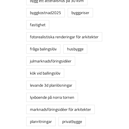
bygg ett attefallshus på 30 kvm
byggkostnad2025
byggpriser
fastighet
fotorealistiska renderingar för arkitekter
fråga balingslöv
husbygge
julmarknadsföringsidéer
kök vid ballingslöv
levande 3d planlösningar
lyxboende på norra tornen
marknadsföringsidéer för arkitekter
planritningar
privatbygge