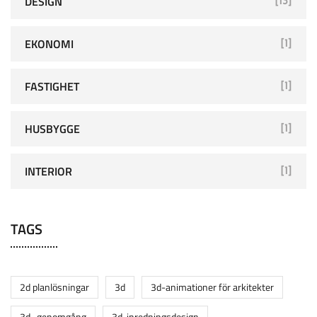
DESIGN
[13]
EKONOMI
[1]
FASTIGHET
[1]
HUSBYGGE
[1]
INTERIOR
[1]
TAGS
2d planlösningar
3d
3d-animationer för arkitekter
3d- genomgång
3d-inredningsdesign