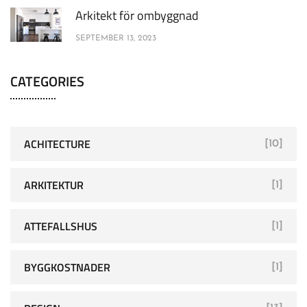
Arkitekt för ombyggnad
SEPTEMBER 13, 2023
CATEGORIES
ACHITECTURE
[10]
ARKITEKTUR
[1]
ATTEFALLSHUS
[1]
BYGGKOSTNADER
[1]