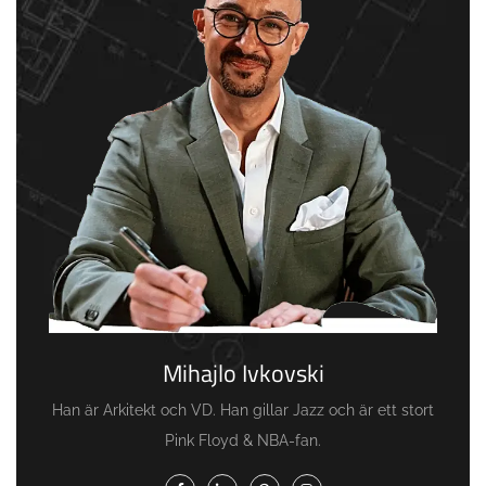
Mihajlo Ivkovski
Han är Arkitekt och VD. Han gillar Jazz och är ett stort
Pink Floyd & NBA-fan.