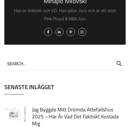
Mihajlo Ivkovski
Han är Arkitekt och VD. Han gillar Jazz och är ett stort
Pink Floyd & NBA-fan.
SENASTE INLÄGGET
Jag Byggde Mitt Drömda Attefallshus
2025 – Här Är Vad Det Faktiskt Kostade
Mig