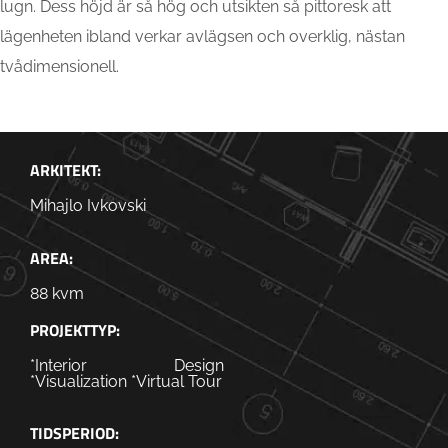
lugn. Dess höjd är så hög och utsikten så pittoresk att
lägenheten ibland verkar avlägsen och overklig, nästan
tvådimensionell.
ARKITEKT:
Mihajlo Ivkovski
AREA:
88 kvm
PROJEKTTYP:
*Interior Design
*Visualization *Virtual Tour
TIDSPERIOD: