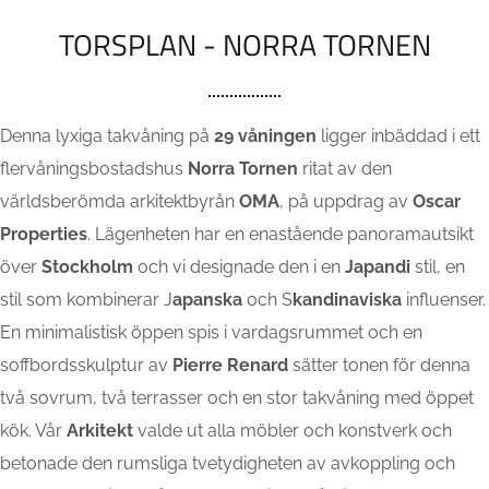
TORSPLAN - NORRA TORNEN
Denna lyxiga takvåning på
29 våningen
ligger inbäddad i ett
flervåningsbostadshus
Norra Tornen
ritat av den
världsberömda arkitektbyrån
OMA
, på uppdrag av
Oscar
Properties
. Lägenheten har en enastående panoramautsikt
över
Stockholm
och vi designade den i en
Japandi
stil, en
stil som kombinerar J
apanska
och S
kandinaviska
influenser.
En minimalistisk öppen spis i vardagsrummet och en
soffbordsskulptur av
Pierre
Renard
sätter tonen för denna
två sovrum, två terrasser och en stor takvåning med öppet
kök. Vår
Arkitekt
valde ut alla möbler och konstverk och
betonade den rumsliga tvetydigheten av avkoppling och